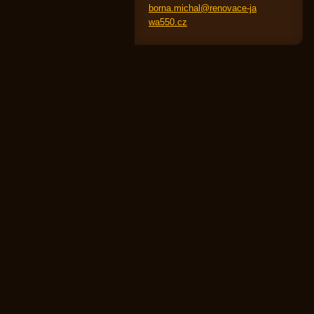
borna.mi
chal@ren
ovace-ja
wa550.cz