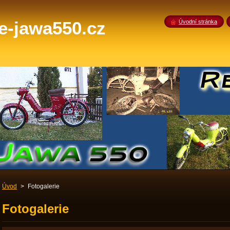
-jawa550.cz
Úvodní stránka
Úvod
>
Fotogalerie
Fotogalerie