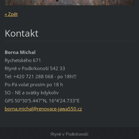
« Zpět
Kontakt
Borna Michal
Rychetského 671
Rtyně v Podkrkonoší 542 33
Tel: +420 721 288 068 - po 18h!!!
Po-Pá volat prosím po 18 h
SO - NE a svátky kdykoliv
GPS 50°30'5.447"N, 16°4'24.733"E
borna.mi
chal@ren
ovace-ja
wa550.cz
Rtyně v Podkrkonoší