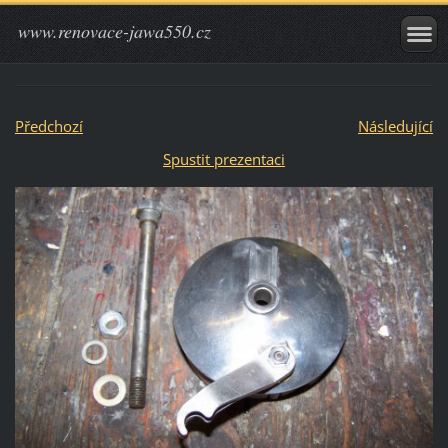
www.renovace-jawa550.cz
Předchozí
Následující
Spustit prezentaci