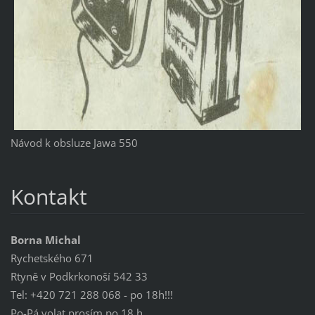
Návod k obsluze Jawa 550
Kontakt
Borna Michal
Rychetského 671
Rtyně v Podkrkonoší 542 33
Tel: +420 721 288 068 - po 18h!!!
Po-Pá volat prosím po 18 h