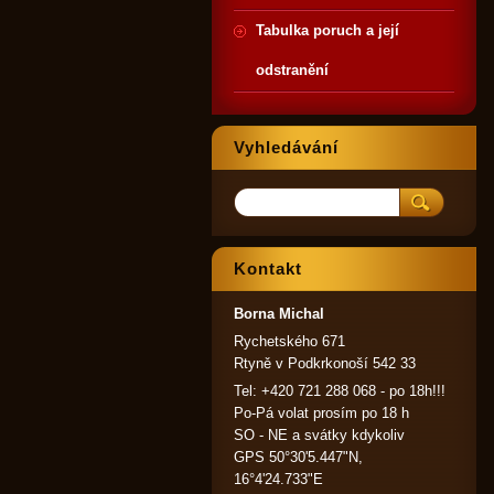
Tabulka poruch a její
odstranění
Vyhledávání
Kontakt
Borna Michal
Rychetského 671
Rtyně v Podkrkonoší 542 33
Tel: +420 721 288 068 - po 18h!!!
Po-Pá volat prosím po 18 h
SO - NE a svátky kdykoliv
GPS 50°30'5.447"N,
16°4'24.733"E