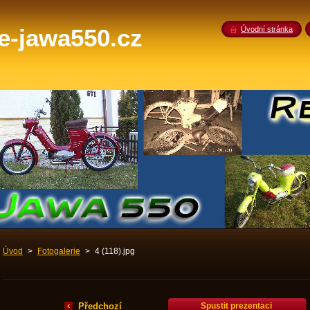
-jawa550.cz
Úvodní stránka
Úvod
>
Fotogalerie
>
4 (118).jpg
Předchozí
Spustit prezentaci