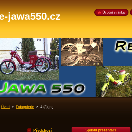
-jawa550.cz
Úvodní stránka
Úvod
>
Fotogalerie
>
4 (8).jpg
Předchozí
Spustit prezentaci