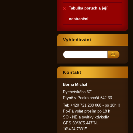
Tabulka poruch a její
odstranění
Vyhledávání
Kontakt
Borna Michal
Rychetského 671
Rtyně v Podkrkonoší 542 33
Tel: +420 721 288 068 - po 18h!!!
Po-Pá volat prosím po 18 h
SO - NE a svátky kdykoliv
GPS 50°30'5.447"N,
16°4'24.733"E