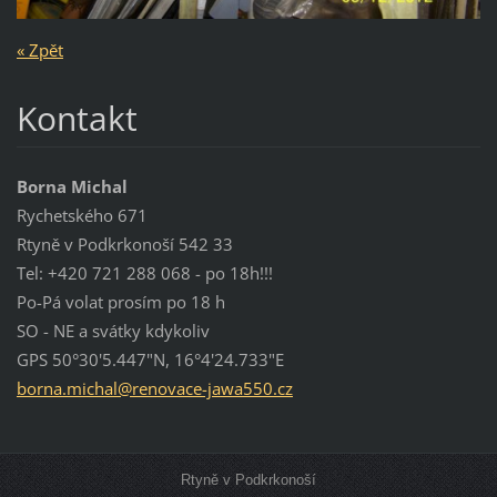
« Zpět
Kontakt
Borna Michal
Rychetského 671
Rtyně v Podkrkonoší 542 33
Tel: +420 721 288 068 - po 18h!!!
Po-Pá volat prosím po 18 h
SO - NE a svátky kdykoliv
GPS 50°30'5.447"N, 16°4'24.733"E
borna.mi
chal@ren
ovace-ja
wa550.cz
Rtyně v Podkrkonoší