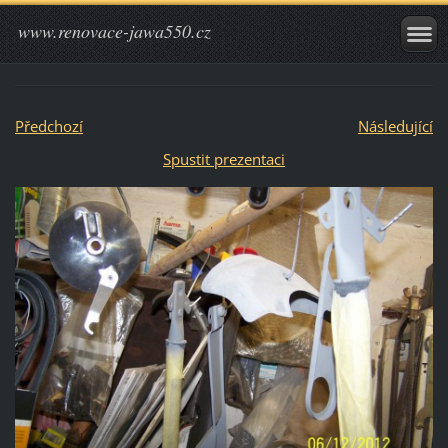
www.renovace-jawa550.cz
Předchozí
Následující
Spustit prezentaci