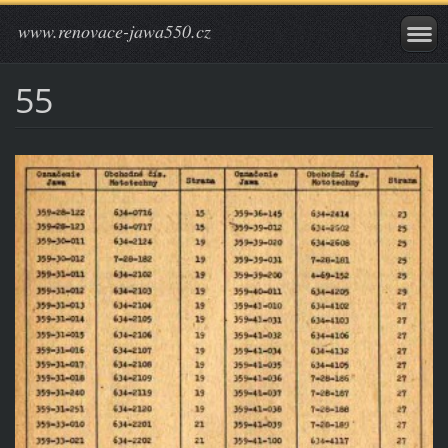
www.renovace-jawa550.cz
55