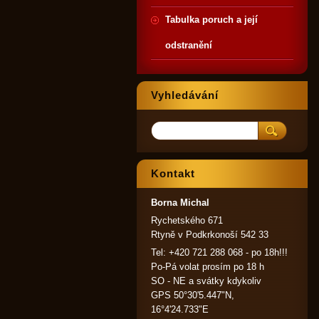
Tabulka poruch a její
odstranění
Vyhledávání
Kontakt
Borna Michal
Rychetského 671
Rtyně v Podkrkonoší 542 33
Tel: +420 721 288 068 - po 18h!!!
Po-Pá volat prosím po 18 h
SO - NE a svátky kdykoliv
GPS 50°30'5.447"N,
16°4'24.733"E