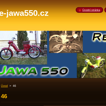
-jawa550.cz
Úvodní stránka
Úvod
>
46
46