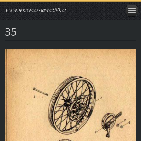
www.renovace-jawa550.cz
35