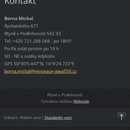
Kontakt
Borna Michal
Rychetského 671
Rtyně v Podkrkonoší 542 33
Tel: +420 721 288 068 - po 18h!!!
Po-Pá volat prosím po 18 h
SO - NE a svátky kdykoliv
GPS 50°30'5.447"N, 16°4'24.733"E
borna.mi
chal@ren
ovace-ja
wa550.cz
Rtyně v Podkrkonoší
Vytvořeno službou
Webnode
Zobrazit:
Mobilní verzi
|
Standardní verzi