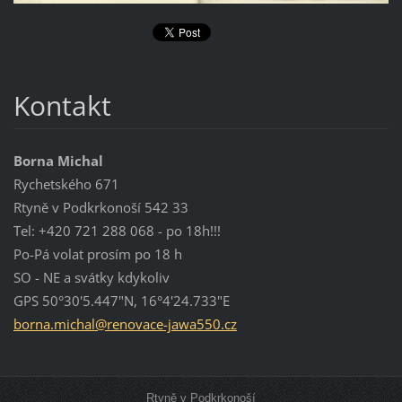
Kontakt
Borna Michal
Rychetského 671
Rtyně v Podkrkonoší 542 33
Tel: +420 721 288 068 - po 18h!!!
Po-Pá volat prosím po 18 h
SO - NE a svátky kdykoliv
GPS 50°30'5.447"N, 16°4'24.733"E
borna.mi
chal@ren
ovace-ja
wa550.cz
Rtyně v Podkrkonoší