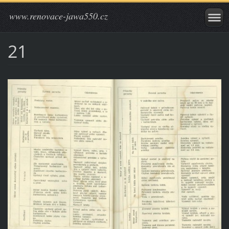
www.renovace-jawa550.cz
21