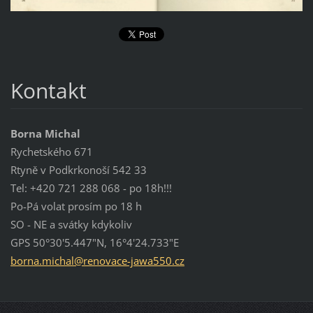
Kontakt
Borna Michal
Rychetského 671
Rtyně v Podkrkonoší 542 33
Tel: +420 721 288 068 - po 18h!!!
Po-Pá volat prosím po 18 h
SO - NE a svátky kdykoliv
GPS 50°30'5.447"N, 16°4'24.733"E
borna.mi
chal@ren
ovace-ja
wa550.cz