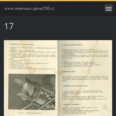
www.renovace-jawa550.cz
17