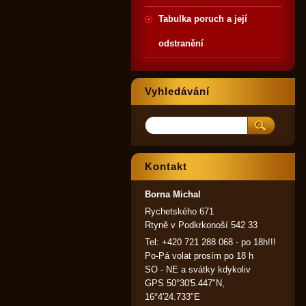
Tabulka poruch a její
odstranění
Vyhledávání
Kontakt
Borna Michal
Rychetského 671
Rtyně v Podkrkonoší 542 33
Tel: +420 721 288 068 - po 18h!!!
Po-Pá volat prosím po 18 h
SO - NE a svátky kdykoliv
GPS 50°30'5.447"N,
16°4'24.733"E