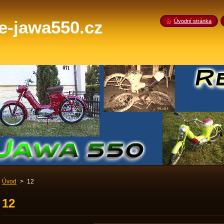
-jawa550.cz
Úvodní stránka
Úvod
>
12
12