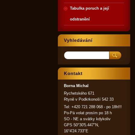
Tabulka poruch a její
odstranění
Vyhledávání
Kontakt
Borna Michal
Rychetského 671
Rtyně v Podkrkonoší 542 33
Tel: +420 721 288 068 - po 18h!!!
Po-Pá volat prosím po 18 h
SO - NE a svátky kdykoliv
GPS 50°30'5.447"N,
16°4'24.733"E