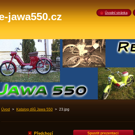
-jawa550.cz
Úvodní stránka
Úvod
>
Katalog dílů Jawa 550
>
23.jpg
Předchozí
Spustit prezentaci