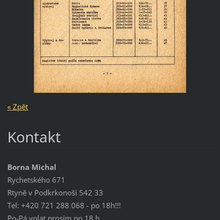
« Zpět
Kontakt
Borna Michal
Rychetského 671
Rtyně v Podkrkonoší 542 33
Tel: +420 721 288 068 - po 18h!!!
Po-Pá volat prosím po 18 h