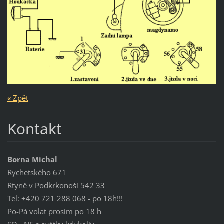
« Zpět
Kontakt
Borna Michal
Rychetského 671
Rtyně v Podkrkonoší 542 33
Tel: +420 721 288 068 - po 18h!!!
Po-Pá volat prosím po 18 h